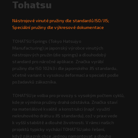
Tohatsu
Nástrojové vinuté pružiny dle standardů ISO/JIS;
Speciální pružiny dle výkresové dokumentace
TOHATSU Springs (Tokyo Hatsujyo
Manufacturing) je japonský výrobce vinutých
nástrojových pružin (die springs) a dlouhodobý
standard pro náročné aplikace. Značka vyrábí
pružiny dle ISO 10243 i dle japonského JIS standardu,
včetně variant s vysokou deformací a specialit podle
požadavků zákazníka.
TOHATSU je volba pro provozy s vysokým počtem cyklů,
kde je výměna pružiny drahá odstávka. Značka staví
na materiálové kvalitě a konstrukci (např. využití
nekruhového drátu u JIS standardu), což v praxi vede
k vyšší stabilitě a dlouhé životnosti. V rámci našich
projektů typicky vychází TOHATSU jako řešení,
když zákazník chce „jednou namontovat a dlouho