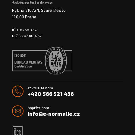
fakturační adresa
Rybná 716/24, Staré Město
110 00 Praha
IČO: 02600757
DIČ: CZ02600757
zavolejte nám
+420 566 521 436
napište nám
info@e-normalie.cz