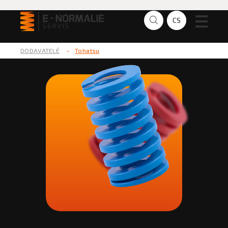
CS
EN
DODAVATELÉ
–
Tohatsu