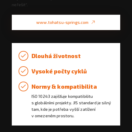
neřešit“.
www.tohatsu-springs.com
Dlouhá životnost
Vysoké počty cyklů
Normy & kompatibilita
ISO 10243 zajišťuje kompatibilitu
s globálními projekty. JIS standard je silný
tam, kde je potřeba vyšší zatížení
v omezeném prostoru.