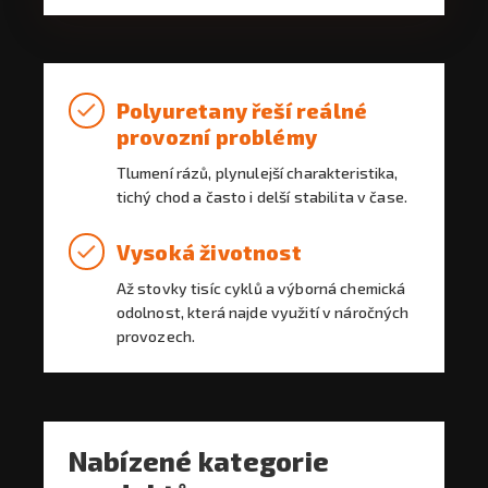
Polyuretany řeší reálné
provozní problémy
Tlumení rázů, plynulejší charakteristika,
tichý chod a často i delší stabilita v čase.
Vysoká životnost
Až stovky tisíc cyklů a výborná chemická
odolnost, která najde využití v náročných
provozech.
Nabízené kategorie