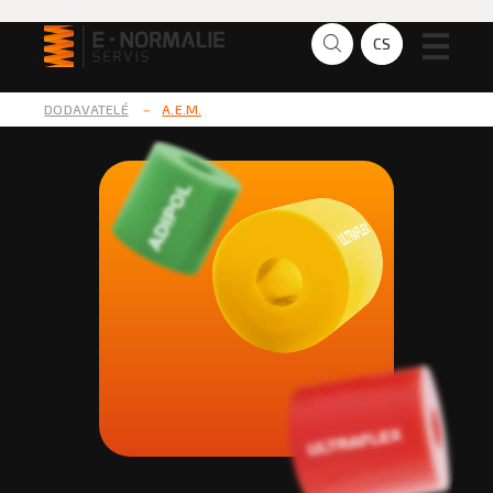
CS
EN
DODAVATELÉ
–
A.E.M.