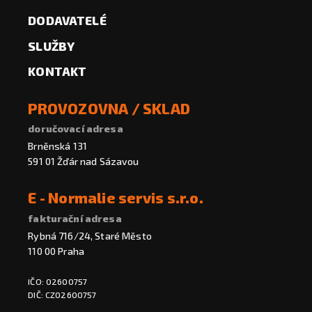
DODAVATELÉ
SLUŽBY
KONTAKT
PROVOZOVNA / SKLAD
doručovací adresa
Brněnská 131
591 01 Žďár nad Sázavou
E - Normalie servis s.r.o.
fakturační adresa
Rybná 716/24, Staré Město
110 00 Praha
IČO: 02600757
DIČ: CZ02600757