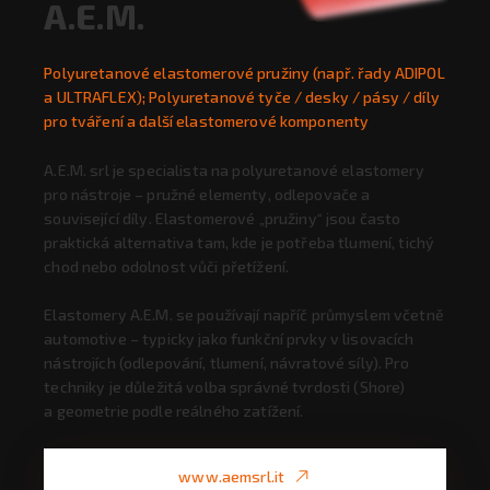
A.E.M.
Polyuretanové elastomerové pružiny (např. řady ADIPOL
a ULTRAFLEX); Polyuretanové tyče / desky / pásy / díly
pro tváření a další elastomerové komponenty
A.E.M. srl je specialista na polyuretanové elastomery
pro nástroje – pružné elementy, odlepovače a
související díly. Elastomerové „pružiny“ jsou často
praktická alternativa tam, kde je potřeba tlumení, tichý
chod nebo odolnost vůči přetížení.
Elastomery A.E.M. se používají napříč průmyslem včetně
automotive – typicky jako funkční prvky v lisovacích
nástrojích (odlepování, tlumení, návratové síly). Pro
techniky je důležitá volba správné tvrdosti (Shore)
a geometrie podle reálného zatížení.
www.aemsrl.it